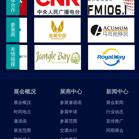
体
合
作
参
展
商
友
情
链
接
展会概况
展商中心
新闻中心
展会概况
参展邀请函
展会新闻
时间地点
参展申请
行业动态
邀请函
参展范围
宣传推广
展览范围
交通出行
同期展会