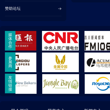
赞助论坛
媒
体
合
作
参
展
商
友
情
链
接