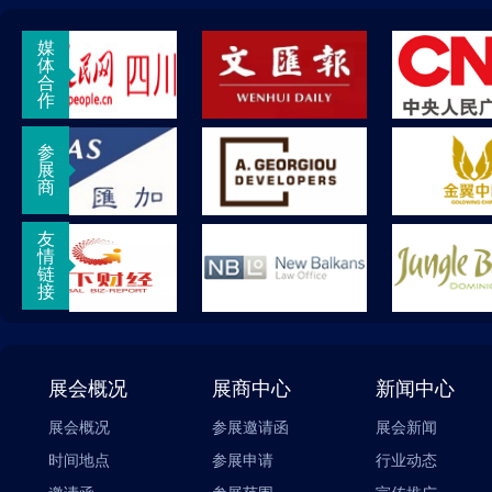
媒
体
合
作
参
展
商
友
情
链
接
展会概况
展商中心
新闻中心
展会概况
参展邀请函
展会新闻
时间地点
参展申请
行业动态