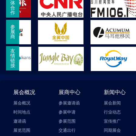
体
合
作
参
展
商
友
情
链
接
展会概况
展商中心
新闻中心
展会概况
参展邀请函
展会新闻
时间地点
参展申请
行业动态
邀请函
参展范围
宣传推广
展览范围
交通出行
同期展会